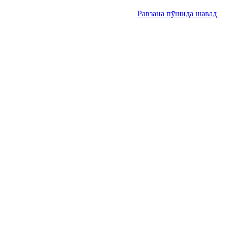
Равзана пӯшида шавад