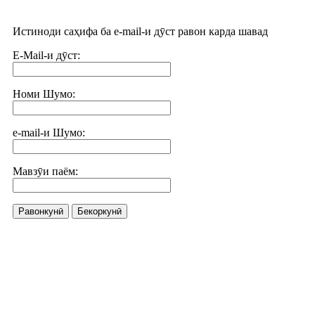
Истиноди саҳифа ба e-mail-и дӯст равон карда шавад
E-Mail-и дӯст:
Номи Шумо:
e-mail-и Шумо:
Мавзӯи паём:
Равонкунӣ
Бекоркунӣ