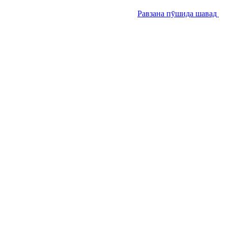
Равзана пӯшида шавад