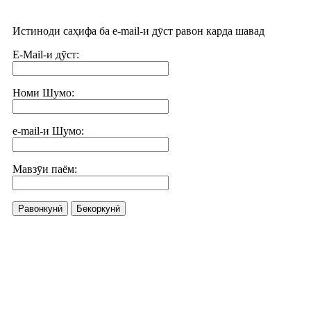
Истиноди саҳифа ба e-mail-и дӯст равон карда шавад
E-Mail-и дӯст:
Номи Шумо:
e-mail-и Шумо:
Мавзӯи паём:
Равонкунӣ
Бекоркунӣ