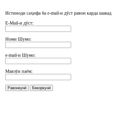
Истиноди саҳифа ба e-mail-и дӯст равон карда шавад
E-Mail-и дӯст:
Номи Шумо:
e-mail-и Шумо:
Мавзӯи паём:
Равонкунӣ
Бекоркунӣ