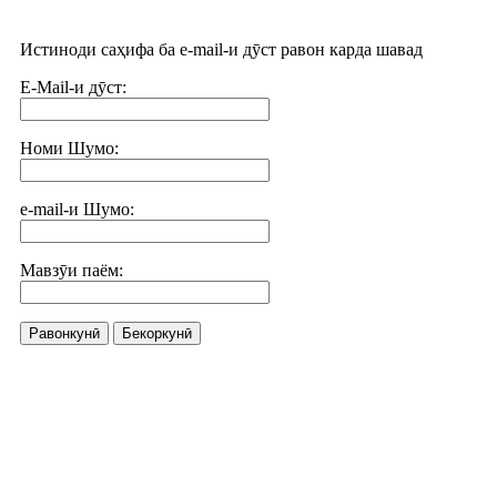
Истиноди саҳифа ба e-mail-и дӯст равон карда шавад
E-Mail-и дӯст:
Номи Шумо:
e-mail-и Шумо:
Мавзӯи паём:
Равонкунӣ
Бекоркунӣ