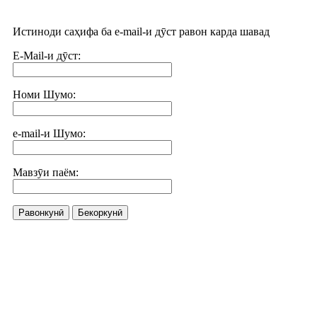
Истиноди саҳифа ба e-mail-и дӯст равон карда шавад
E-Mail-и дӯст:
Номи Шумо:
e-mail-и Шумо:
Мавзӯи паём:
Равонкунӣ
Бекоркунӣ