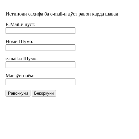
Истиноди саҳифа ба e-mail-и дӯст равон карда шавад
E-Mail-и дӯст:
Номи Шумо:
e-mail-и Шумо:
Мавзӯи паём:
Равонкунӣ
Бекоркунӣ