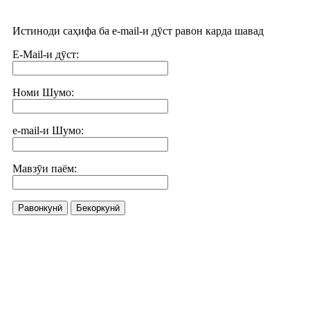
Истиноди саҳифа ба e-mail-и дӯст равон карда шавад
E-Mail-и дӯст:
Номи Шумо:
e-mail-и Шумо:
Мавзӯи паём:
Равонкунӣ
Бекоркунӣ