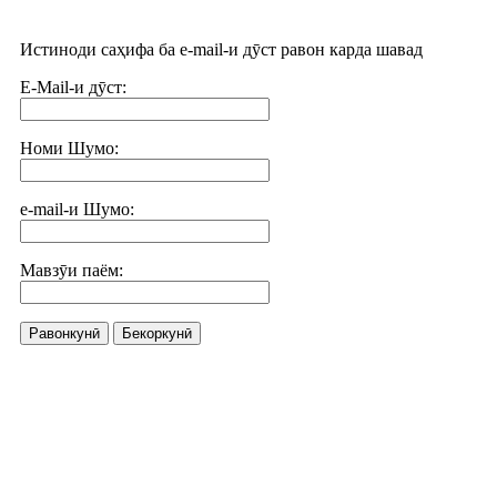
Истиноди саҳифа ба e-mail-и дӯст равон карда шавад
E-Mail-и дӯст:
Номи Шумо:
e-mail-и Шумо:
Мавзӯи паём:
Равонкунӣ
Бекоркунӣ