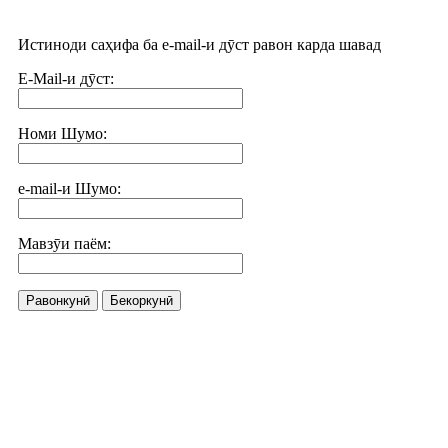
Истиноди саҳифа ба e-mail-и дӯст равон карда шавад
E-Mail-и дӯст:
Номи Шумо:
e-mail-и Шумо:
Мавзӯи паём:
Равонкунӣ
Бекоркунӣ