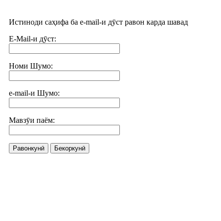
Истиноди саҳифа ба e-mail-и дӯст равон карда шавад
E-Mail-и дӯст:
Номи Шумо:
e-mail-и Шумо:
Мавзӯи паём:
Равонкунӣ
Бекоркунӣ