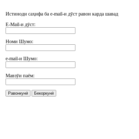
Истиноди саҳифа ба e-mail-и дӯст равон карда шавад
E-Mail-и дӯст:
Номи Шумо:
e-mail-и Шумо:
Мавзӯи паём:
Равонкунӣ
Бекоркунӣ