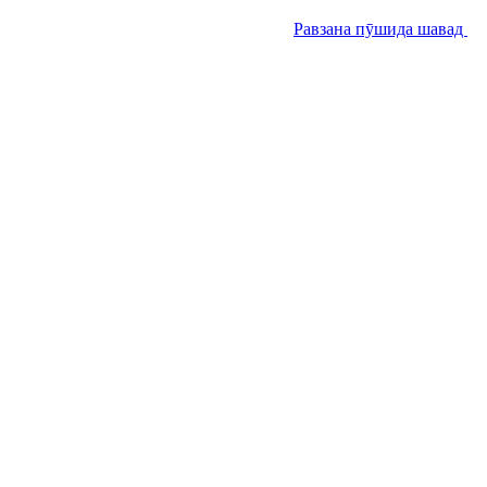
Равзана пӯшида шавад