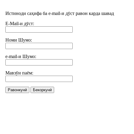
Истиноди саҳифа ба e-mail-и дӯст равон карда шавад
E-Mail-и дӯст:
Номи Шумо:
e-mail-и Шумо:
Мавзӯи паём:
Равонкунӣ
Бекоркунӣ