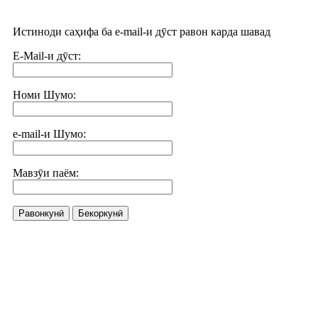
Истиноди саҳифа ба e-mail-и дӯст равон карда шавад
E-Mail-и дӯст:
Номи Шумо:
e-mail-и Шумо:
Мавзӯи паём:
Равонкунӣ
Бекоркунӣ