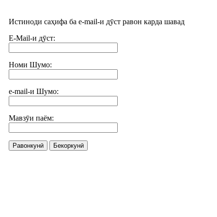
Истиноди саҳифа ба e-mail-и дӯст равон карда шавад
E-Mail-и дӯст:
Номи Шумо:
e-mail-и Шумо:
Мавзӯи паём:
Равонкунӣ
Бекоркунӣ