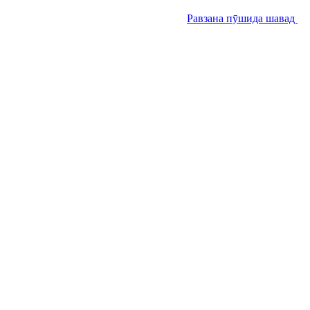
Равзана пӯшида шавад