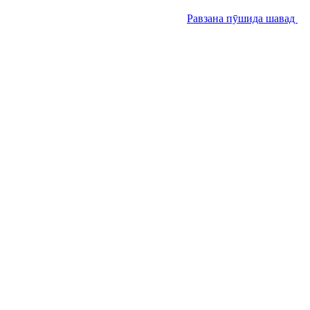
Равзана пӯшида шавад