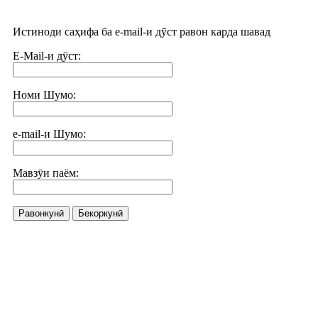
Истиноди саҳифа ба e-mail-и дӯст равон карда шавад
E-Mail-и дӯст:
Номи Шумо:
e-mail-и Шумо:
Мавзӯи паём:
Равонкунӣ
Бекоркунӣ