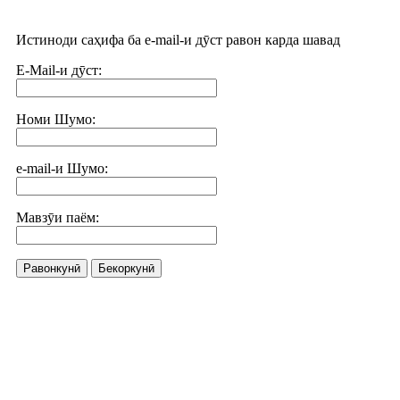
Истиноди саҳифа ба e-mail-и дӯст равон карда шавад
E-Mail-и дӯст:
Номи Шумо:
e-mail-и Шумо:
Мавзӯи паём:
Равонкунӣ
Бекоркунӣ