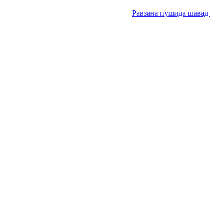
Равзана пӯшида шавад