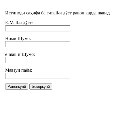
Истиноди саҳифа ба e-mail-и дӯст равон карда шавад
E-Mail-и дӯст:
Номи Шумо:
e-mail-и Шумо:
Мавзӯи паём:
Равонкунӣ
Бекоркунӣ