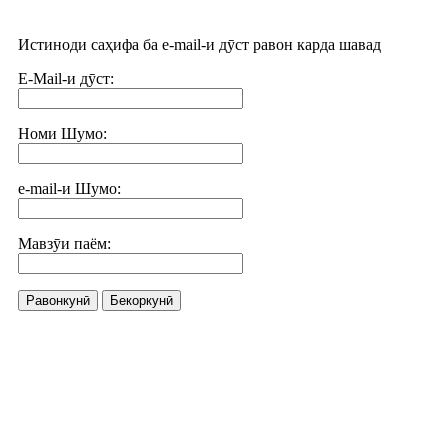
Истиноди саҳифа ба e-mail-и дӯст равон карда шавад
E-Mail-и дӯст:
Номи Шумо:
e-mail-и Шумо:
Мавзӯи паём:
Равонкунӣ
Бекоркунӣ