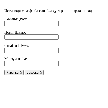
Истиноди саҳифа ба e-mail-и дӯст равон карда шавад
E-Mail-и дӯст:
Номи Шумо:
e-mail-и Шумо:
Мавзӯи паём:
Равонкунӣ
Бекоркунӣ