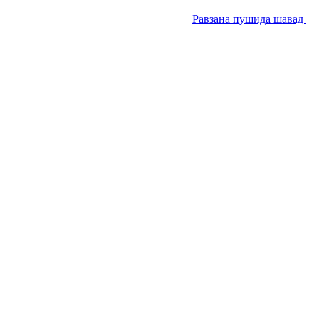
Равзана пӯшида шавад