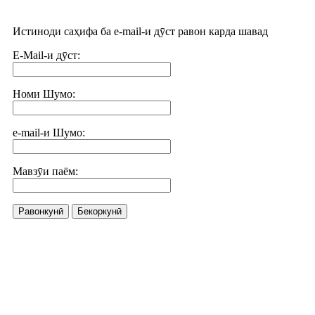
Истиноди саҳифа ба e-mail-и дӯст равон карда шавад
E-Mail-и дӯст:
Номи Шумо:
e-mail-и Шумо:
Мавзӯи паём:
Равонкунӣ
Бекоркунӣ