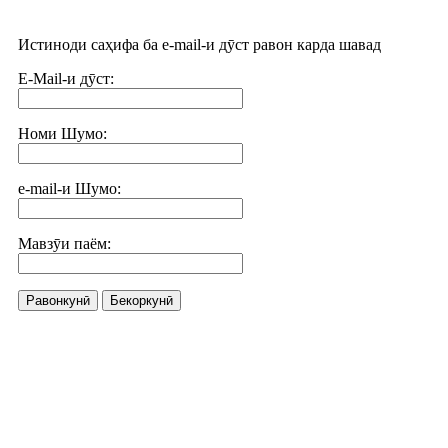
Истиноди саҳифа ба e-mail-и дӯст равон карда шавад
E-Mail-и дӯст:
Номи Шумо:
e-mail-и Шумо:
Мавзӯи паём:
Равонкунӣ
Бекоркунӣ