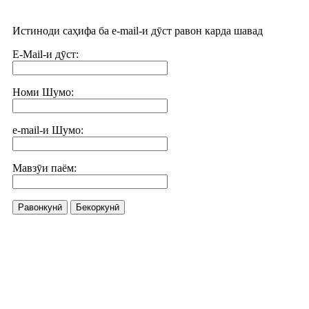
Истиноди саҳифа ба e-mail-и дӯст равон карда шавад
E-Mail-и дӯст:
Номи Шумо:
e-mail-и Шумо:
Мавзӯи паём:
Равонкунӣ
Бекоркунӣ