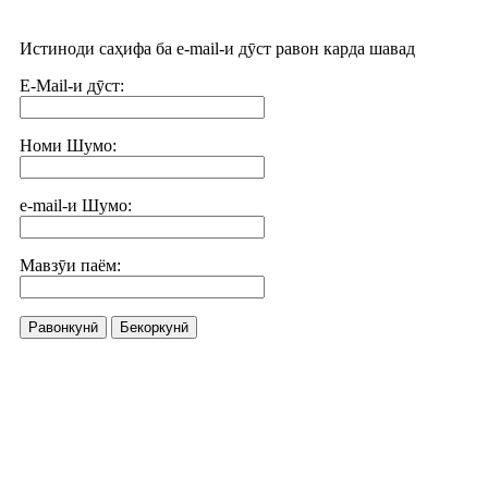
Истиноди саҳифа ба e-mail-и дӯст равон карда шавад
E-Mail-и дӯст:
Номи Шумо:
e-mail-и Шумо:
Мавзӯи паём:
Равонкунӣ
Бекоркунӣ