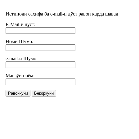
Истиноди саҳифа ба e-mail-и дӯст равон карда шавад
E-Mail-и дӯст:
Номи Шумо:
e-mail-и Шумо:
Мавзӯи паём:
Равонкунӣ
Бекоркунӣ