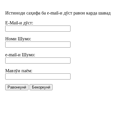
Истиноди саҳифа ба e-mail-и дӯст равон карда шавад
E-Mail-и дӯст:
Номи Шумо:
e-mail-и Шумо:
Мавзӯи паём:
Равонкунӣ
Бекоркунӣ