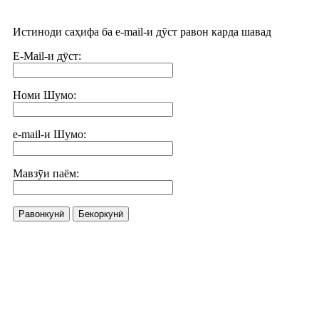
Истиноди саҳифа ба e-mail-и дӯст равон карда шавад
E-Mail-и дӯст:
Номи Шумо:
e-mail-и Шумо:
Мавзӯи паём:
Равонкунӣ
Бекоркунӣ