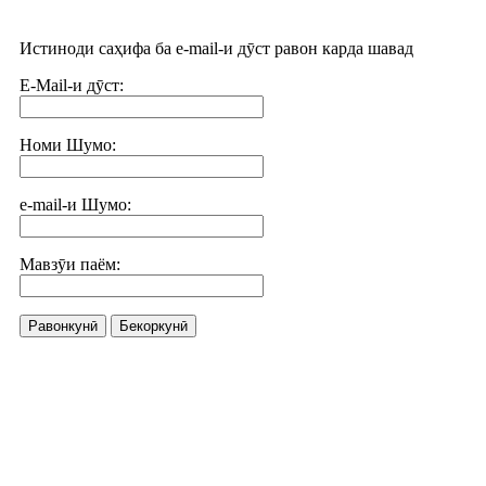
Истиноди саҳифа ба e-mail-и дӯст равон карда шавад
E-Mail-и дӯст:
Номи Шумо:
e-mail-и Шумо:
Мавзӯи паём:
Равонкунӣ
Бекоркунӣ