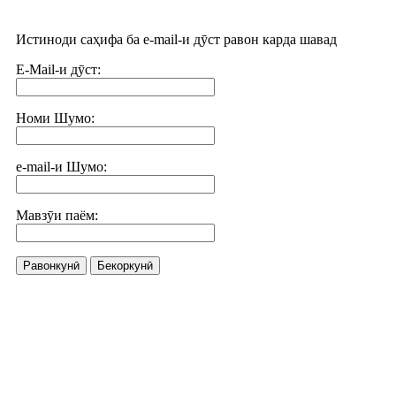
Истиноди саҳифа ба e-mail-и дӯст равон карда шавад
E-Mail-и дӯст:
Номи Шумо:
e-mail-и Шумо:
Мавзӯи паём:
Равонкунӣ
Бекоркунӣ