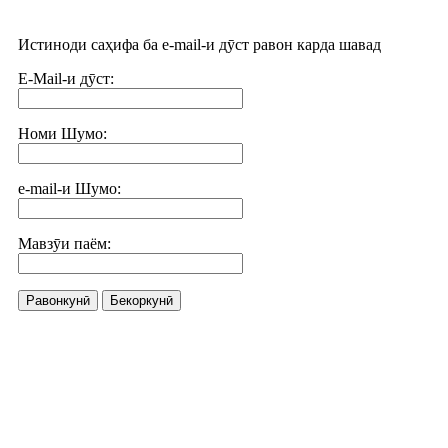
Истиноди саҳифа ба e-mail-и дӯст равон карда шавад
E-Mail-и дӯст:
Номи Шумо:
e-mail-и Шумо:
Мавзӯи паём:
Равонкунӣ
Бекоркунӣ