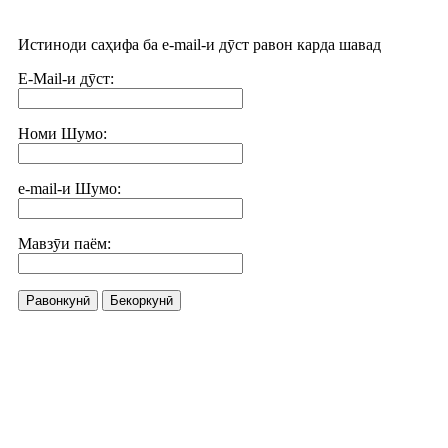
Истиноди саҳифа ба e-mail-и дӯст равон карда шавад
E-Mail-и дӯст:
Номи Шумо:
e-mail-и Шумо:
Мавзӯи паём:
Равонкунӣ
Бекоркунӣ