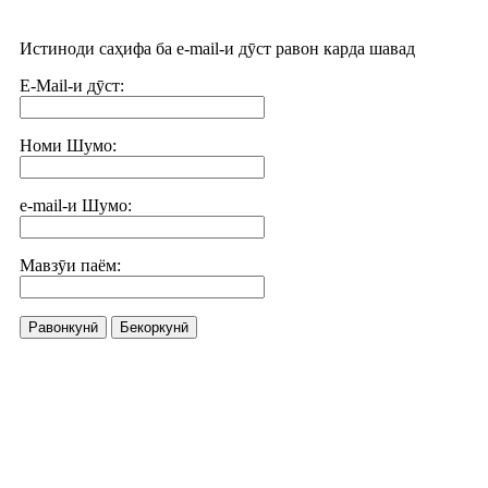
Истиноди саҳифа ба e-mail-и дӯст равон карда шавад
E-Mail-и дӯст:
Номи Шумо:
e-mail-и Шумо:
Мавзӯи паём:
Равонкунӣ
Бекоркунӣ