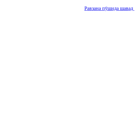
Равзана пӯшида шавад