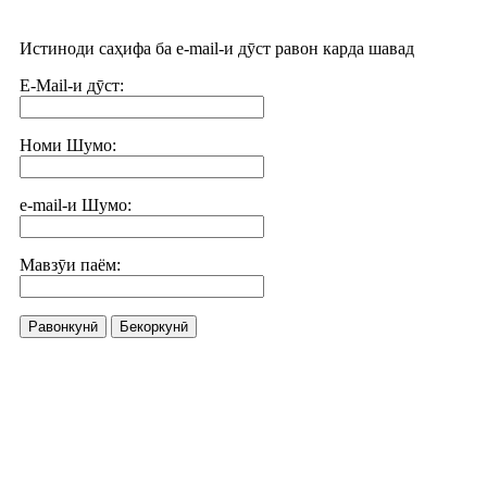
Истиноди саҳифа ба e-mail-и дӯст равон карда шавад
E-Mail-и дӯст:
Номи Шумо:
e-mail-и Шумо:
Мавзӯи паём:
Равонкунӣ
Бекоркунӣ