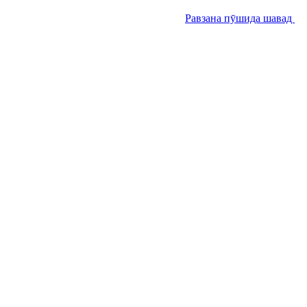
Равзана пӯшида шавад