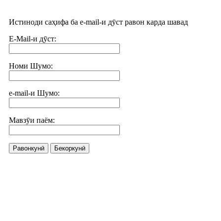
Истиноди саҳифа ба e-mail-и дӯст равон карда шавад
E-Mail-и дӯст:
Номи Шумо:
e-mail-и Шумо:
Мавзӯи паём:
Равонкунӣ
Бекоркунӣ