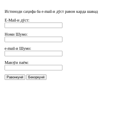
Истиноди саҳифа ба e-mail-и дӯст равон карда шавад
E-Mail-и дӯст:
Номи Шумо:
e-mail-и Шумо:
Мавзӯи паём:
Равонкунӣ
Бекоркунӣ