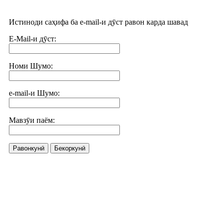
Истиноди саҳифа ба e-mail-и дӯст равон карда шавад
E-Mail-и дӯст:
Номи Шумо:
e-mail-и Шумо:
Мавзӯи паём:
Равонкунӣ
Бекоркунӣ