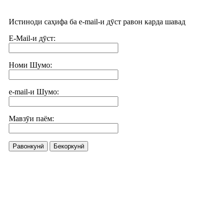
Истиноди саҳифа ба e-mail-и дӯст равон карда шавад
E-Mail-и дӯст:
Номи Шумо:
e-mail-и Шумо:
Мавзӯи паём:
Равонкунӣ
Бекоркунӣ