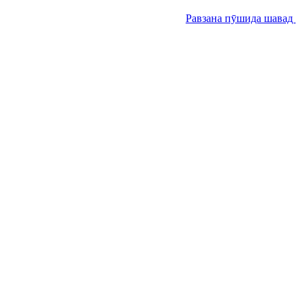
Равзана пӯшида шавад