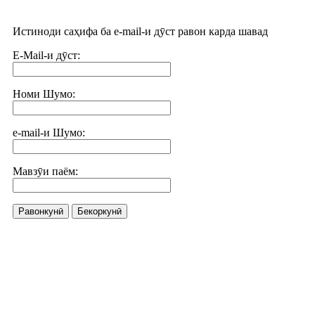
Истиноди саҳифа ба e-mail-и дӯст равон карда шавад
E-Mail-и дӯст:
Номи Шумо:
e-mail-и Шумо:
Мавзӯи паём:
Равонкунӣ
Бекоркунӣ