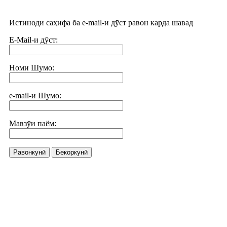
Истиноди саҳифа ба e-mail-и дӯст равон карда шавад
E-Mail-и дӯст:
Номи Шумо:
e-mail-и Шумо:
Мавзӯи паём:
Равонкунӣ
Бекоркунӣ