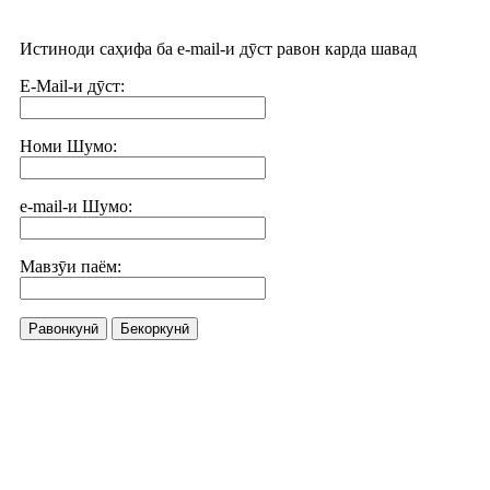
Истиноди саҳифа ба e-mail-и дӯст равон карда шавад
E-Mail-и дӯст:
Номи Шумо:
e-mail-и Шумо:
Мавзӯи паём:
Равонкунӣ
Бекоркунӣ