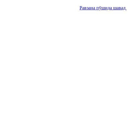
Равзана пӯшида шавад