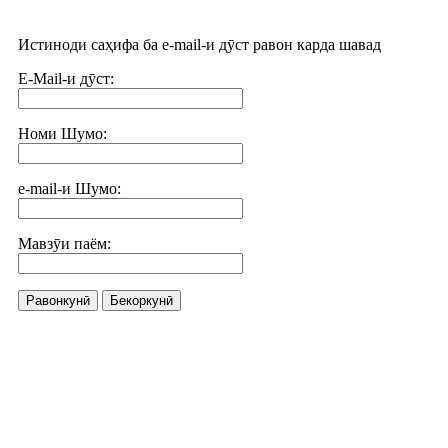
Истиноди саҳифа ба e-mail-и дӯст равон карда шавад
E-Mail-и дӯст:
Номи Шумо:
e-mail-и Шумо:
Мавзӯи паём:
Равонкунӣ
Бекоркунӣ