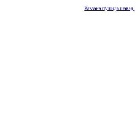
Равзана пӯшида шавад