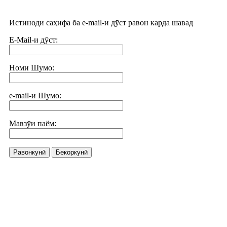
Истиноди саҳифа ба e-mail-и дӯст равон карда шавад
E-Mail-и дӯст:
Номи Шумо:
e-mail-и Шумо:
Мавзӯи паём:
Равонкунӣ
Бекоркунӣ