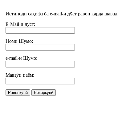
Истиноди саҳифа ба e-mail-и дӯст равон карда шавад
E-Mail-и дӯст:
Номи Шумо:
e-mail-и Шумо:
Мавзӯи паём:
Равонкунӣ
Бекоркунӣ