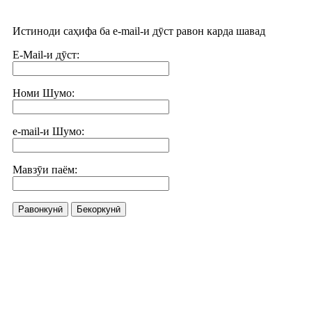
Истиноди саҳифа ба e-mail-и дӯст равон карда шавад
E-Mail-и дӯст:
Номи Шумо:
e-mail-и Шумо:
Мавзӯи паём:
Равонкунӣ
Бекоркунӣ