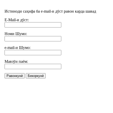
Истиноди саҳифа ба e-mail-и дӯст равон карда шавад
E-Mail-и дӯст:
Номи Шумо:
e-mail-и Шумо:
Мавзӯи паём:
Равонкунӣ
Бекоркунӣ