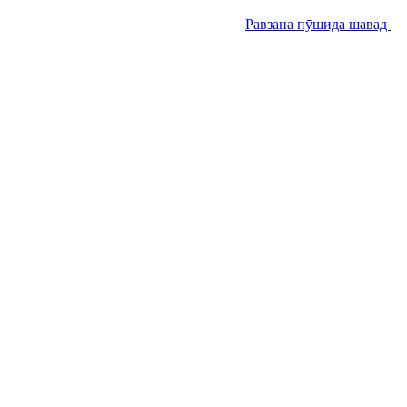
Равзана пӯшида шавад