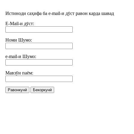
Истиноди саҳифа ба e-mail-и дӯст равон карда шавад
E-Mail-и дӯст:
Номи Шумо:
e-mail-и Шумо:
Мавзӯи паём:
Равонкунӣ
Бекоркунӣ