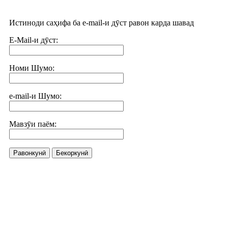
Истиноди саҳифа ба e-mail-и дӯст равон карда шавад
E-Mail-и дӯст:
Номи Шумо:
e-mail-и Шумо:
Мавзӯи паём:
Равонкунӣ
Бекоркунӣ