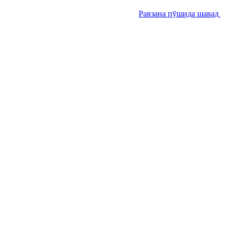
Равзана пӯшида шавад