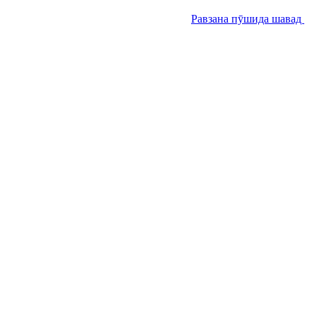
Равзана пӯшида шавад