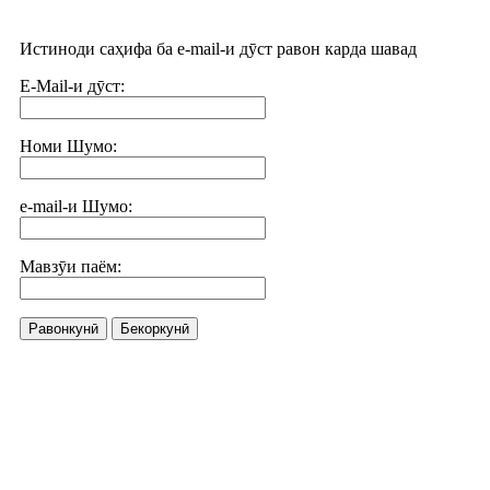
Истиноди саҳифа ба e-mail-и дӯст равон карда шавад
E-Mail-и дӯст:
Номи Шумо:
e-mail-и Шумо:
Мавзӯи паём:
Равонкунӣ
Бекоркунӣ