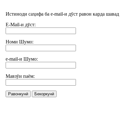
Истиноди саҳифа ба e-mail-и дӯст равон карда шавад
E-Mail-и дӯст:
Номи Шумо:
e-mail-и Шумо:
Мавзӯи паём:
Равонкунӣ
Бекоркунӣ