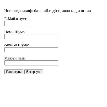
Истиноди саҳифа ба e-mail-и дӯст равон карда шавад
E-Mail-и дӯст:
Номи Шумо:
e-mail-и Шумо:
Мавзӯи паём:
Равонкунӣ
Бекоркунӣ