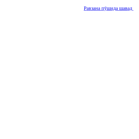
Равзана пӯшида шавад