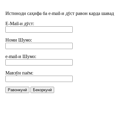
Истиноди саҳифа ба e-mail-и дӯст равон карда шавад
E-Mail-и дӯст:
Номи Шумо:
e-mail-и Шумо:
Мавзӯи паём:
Равонкунӣ
Бекоркунӣ